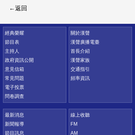
返回
快速連結
經典榮耀
關於漢聲
節目表
漢聲廣播電臺
主持人
首長介紹
政府資訊公開
漢聲家族
意見信箱
交通指引
常見問題
頻率資訊
電子投票
問卷調查
最新消息
線上收聽
新聞報導
FM
節目訊息
AM