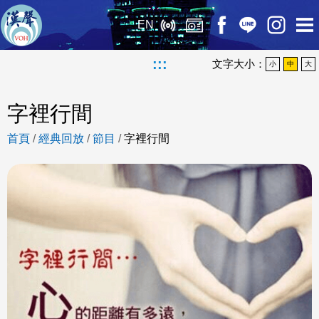
EN
:::
文字大小：
小
中
大
字裡行間
首頁
/
經典回放
/
節目
/
字裡行間