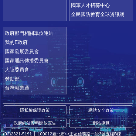
國軍人才招募中心
全民國防教育全球資訊網
政府部門相關單位連結
我的E政府
國家發展委員會
國家通訊傳播委員會
大陸委員會
勞動部
台灣就業通
隱私權保護政策
網站安全政策
政府網站資料開放宣告
網站導覽
(02)2321-5191
│
100012臺北市中正區信義路一段3號五樓B棟