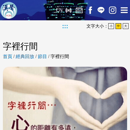
EN
:::
文字大小：
小
中
大
字裡行間
首頁
/
經典回放
/
節目
/
字裡行間