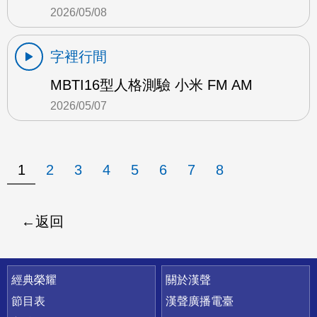
2026/05/08
字裡行間
MBTI16型人格測驗 小米 FM AM
2026/05/07
1
2
3
4
5
6
7
8
返回
快速連結
經典榮耀
關於漢聲
節目表
漢聲廣播電臺