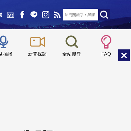
文字大小：
小
中
大
益插播
新聞採訪
全站搜尋
FAQ