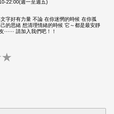
:10-22:00(週一至週五)
文字好有力量 不論 在你迷惘的時候 在你孤
自己的思緒 想清理情緒的時候 它～都是最安靜
友⋯⋯ 請加入我們吧！！
★
★