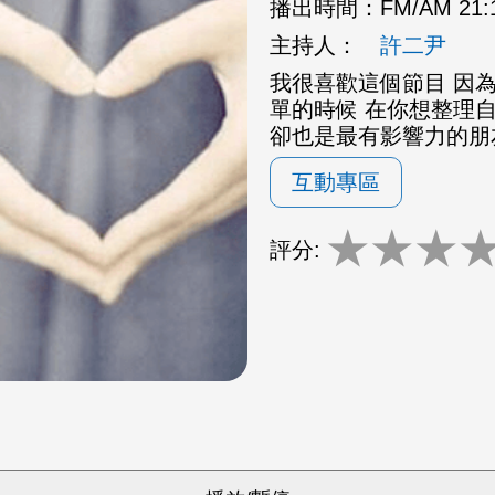
播出時間：
FM/AM 21
主持人：
許二尹
我很喜歡這個節目 因為
單的時候 在你想整理
卻也是最有影響力的朋
互動專區
★
★
★
評分: