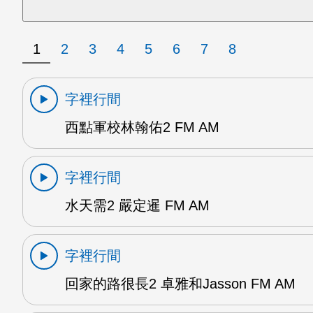
1
2
3
4
5
6
7
8
字裡行間
西點軍校林翰佑2 FM AM
字裡行間
水天需2 嚴定暹 FM AM
字裡行間
回家的路很長2 卓雅和Jasson FM AM