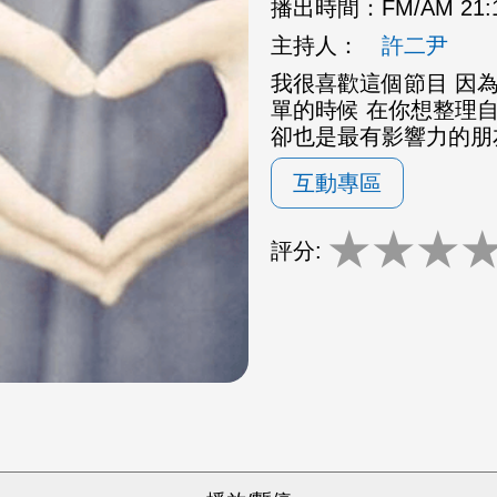
播出時間：
FM/AM 21
主持人：
許二尹
我很喜歡這個節目 因為
單的時候 在你想整理
卻也是最有影響力的朋
互動專區
★
★
★
評分: