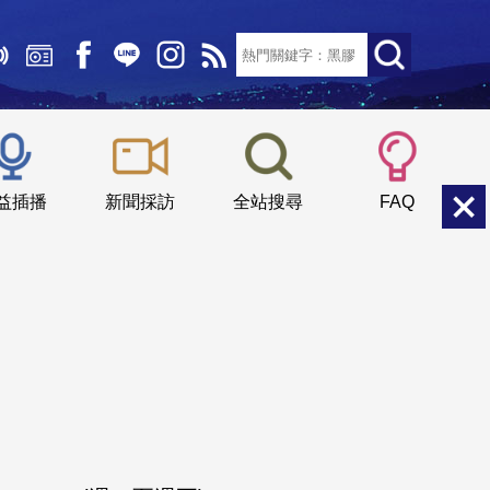
文字大小：
小
中
大
益插播
新聞採訪
全站搜尋
FAQ