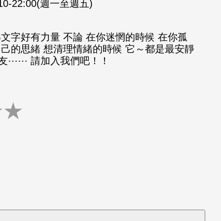
:10-22:00(週一至週五)
文字好有力量 不論 在你迷惘的時候 在你孤
自己的思緒 想清理情緒的時候 它～都是最安靜
友⋯⋯ 請加入我們吧！！
★
★