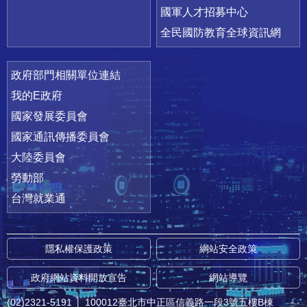
國軍人才招募中心
全民國防教育全球資訊網
政府部門相關單位連結
我的E政府
國家發展委員會
國家通訊傳播委員會
大陸委員會
勞動部
台灣就業通
隱私權保護政策
網站安全政策
政府網站資料開放宣告
網站導覽
(02)2321-5191
│
100012臺北市中正區信義路一段3號五樓B棟