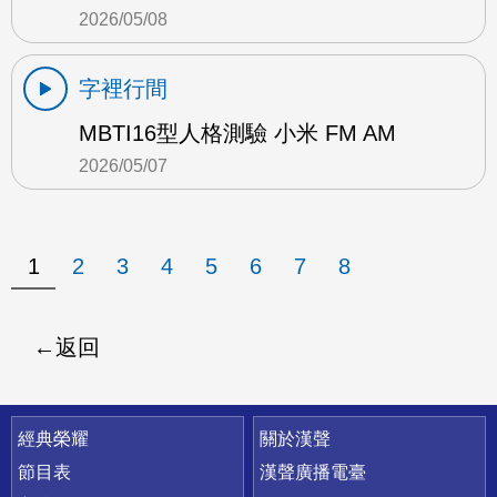
2026/05/08
字裡行間
MBTI16型人格測驗 小米 FM AM
2026/05/07
1
2
3
4
5
6
7
8
返回
快速連結
經典榮耀
關於漢聲
節目表
漢聲廣播電臺