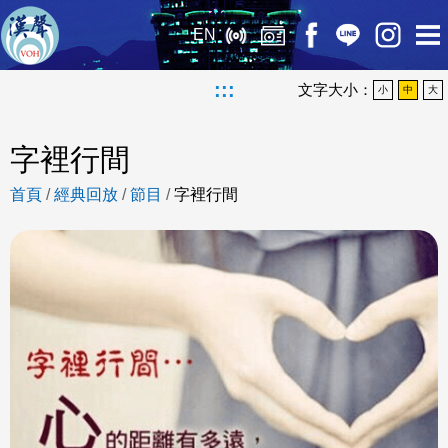
EN
:::
文字大小：
小
中
大
字裡行間
首頁
/
經典回放
/
節目
/
字裡行間