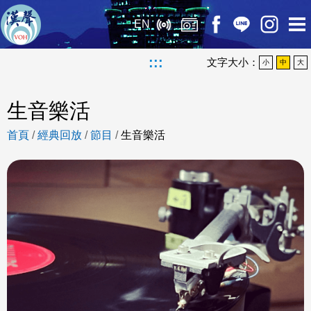
EN
:::
文字大小：
小
中
大
生音樂活
首頁
/
經典回放
/
節目
/
生音樂活