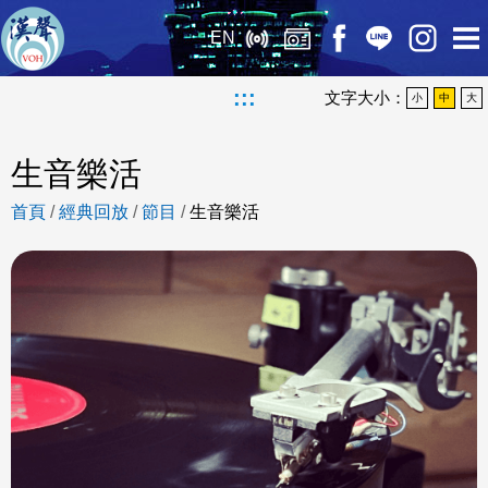
EN
:::
文字大小：
小
中
大
生音樂活
首頁
/
經典回放
/
節目
/
生音樂活