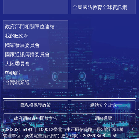
全民國防教育全球資訊網
政府部門相關單位連結
我的E政府
國家發展委員會
國家通訊傳播委員會
大陸委員會
勞動部
台灣就業通
隱私權保護政策
網站安全政策
政府網站資料開放宣告
網站導覽
(02)2321-5191
│
100012臺北市中正區信義路一段3號五樓B棟
管理單位：漢聲電臺資訊部門
更新時間：2026/08/08 21:59