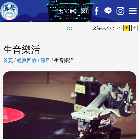
EN
:::
文字大小：
小
中
大
生音樂活
首頁
/
經典回放
/
節目
/
生音樂活