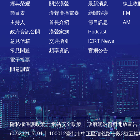
快速連結
經典榮耀
關於漢聲
最新消息
線上收
節目表
漢聲廣播電臺
新聞報導
FM
主持人
首長介紹
節目訊息
AM
政府資訊公開
漢聲家族
Podcast
意見信箱
交通指引
ICRT News
常見問題
頻率資訊
官網公告
電子投票
問卷調查
隱私權保護政策
│
網站安全政策
│
政府網站資料開放宣告
(02)2321-5191
│
100012臺北市中正區信義路一段3號五樓