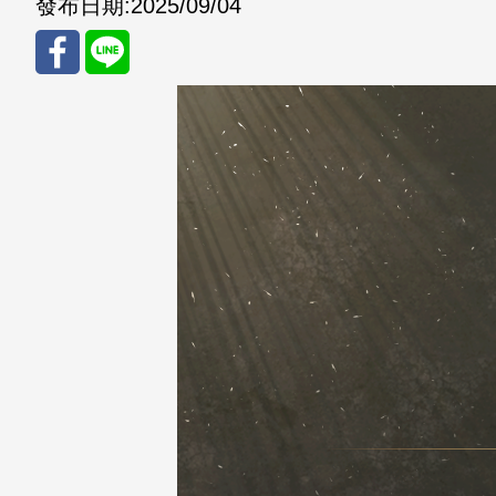
發布日期:
2025/09/04
分享
分享
至
至
Fac
Line
eBo
ok