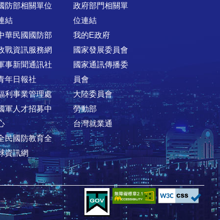
國防部相關單位
政府部門相關單
連結
位連結
中華民國國防部
我的E政府
政戰資訊服務網
國家發展委員會
軍事新聞通訊社
國家通訊傳播委
青年日報社
員會
福利事業管理處
大陸委員會
國軍人才招募中
勞動部
心
台灣就業通
全民國防教育全
球資訊網