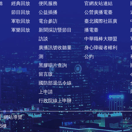
聽
經典回放
便民服務
官網友站連結
節目回放
公益插播
公營廣播電臺
軍歌回放
電台參訪
臺北國際社區廣
軍樂回放
新聞採訪暨節目
播電臺
訪談
中華職棒大聯盟
廣播訊號收聽量
身心障礙者權利
測
公約
黑膠唱片查詢
留言版
國防部退伍令線
上申請
行政院線上申辦
│
網站導覽
B棟