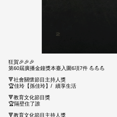
狂賀🎉🎉🎉
第60屆廣播金鐘獎本臺入圍6項7件 💪💪💪
🔻社會關懷節目主持人獎
🏆佳玲【孫佳玲】/ 續享生活
🔻教育文化節目獎
🏆隔壁住了誰
🔻教育文化節目主持人獎