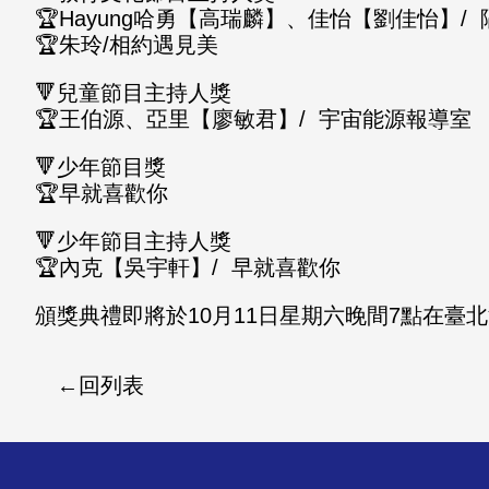
🏆Hayung哈勇【高瑞麟】、佳怡【劉佳怡】/
🏆朱玲/相約遇見美
🔻兒童節目主持人獎
🏆王伯源、亞里【廖敏君】/ 宇宙能源報導室
🔻少年節目獎
🏆早就喜歡你
🔻少年節目主持人獎
🏆內克【吳宇軒】/ 早就喜歡你
頒獎典禮即將於10月11日星期六晚間7點在
回列表