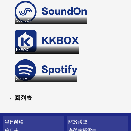
SoundOn
KKBOX
Spotify
回列表
快速連結
經典榮耀
關於漢聲
節目表
漢聲廣播電臺