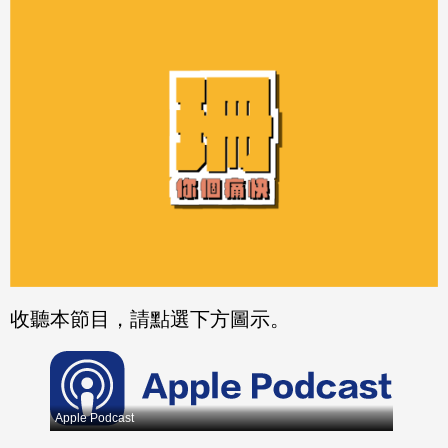
分享
分享
至
至
Fac
Line
eBo
ok
收聽本節目，請點選下方圖示。
Apple Podcast