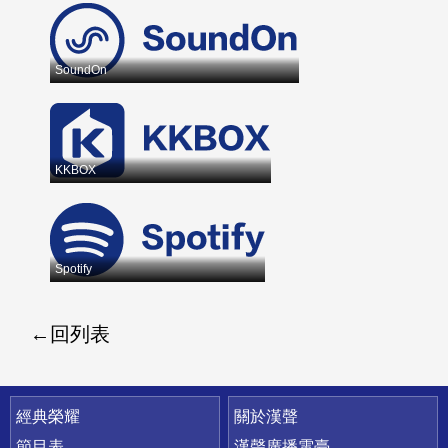
SoundOn
KKBOX
Spotify
回列表
快速連結
經典榮耀
關於漢聲
節目表
漢聲廣播電臺