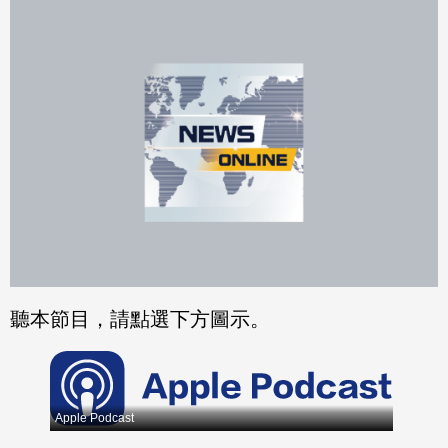
分享
分享
至
至
Fac
Line
eBo
ok
聽本節目，請點選下方圖示。
Apple Podcast