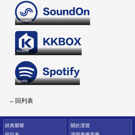
SoundOn
KKBOX
Spotify
回列表
快速連結
經典榮耀
關於漢聲
節目表
漢聲廣播電臺