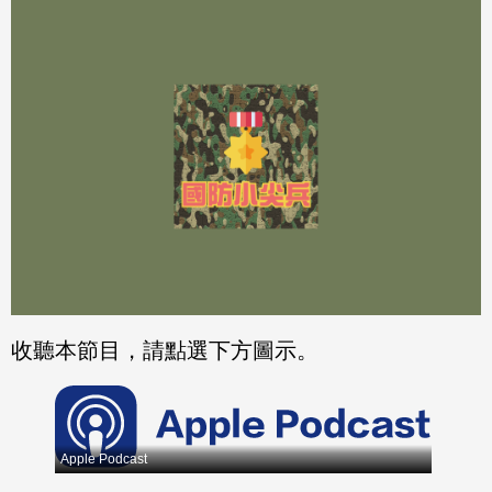
分享
分享
至
至
Fac
Line
eBo
ok
收聽本節目，請點選下方圖示。
Apple Podcast