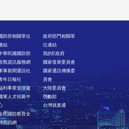
國防部相關單位
政府部門相關單
連結
位連結
中華民國國防部
我的E政府
政戰資訊服務網
國家發展委員會
軍事新聞通訊社
國家通訊傳播委
青年日報社
員會
福利事業管理處
大陸委員會
國軍人才招募中
勞動部
心
台灣就業通
全民國防教育全
球資訊網