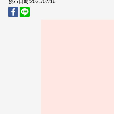
發布日期:
2021/07/16
分享
分享
至
至
Fac
Line
eBo
ok