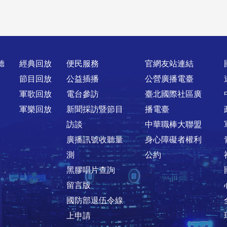
聽
經典回放
便民服務
官網友站連結
節目回放
公益插播
公營廣播電臺
軍歌回放
電台參訪
臺北國際社區廣
軍樂回放
新聞採訪暨節目
播電臺
訪談
中華職棒大聯盟
廣播訊號收聽量
身心障礙者權利
測
公約
黑膠唱片查詢
留言版
國防部退伍令線
上申請