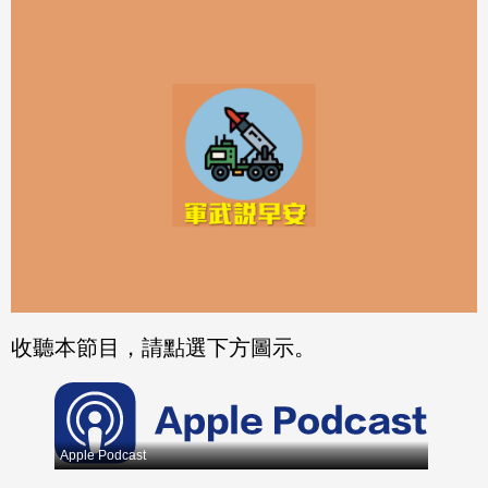
分享
分享
至
至
Fac
Line
eBo
ok
收聽本節目，請點選下方圖示。
Apple Podcast