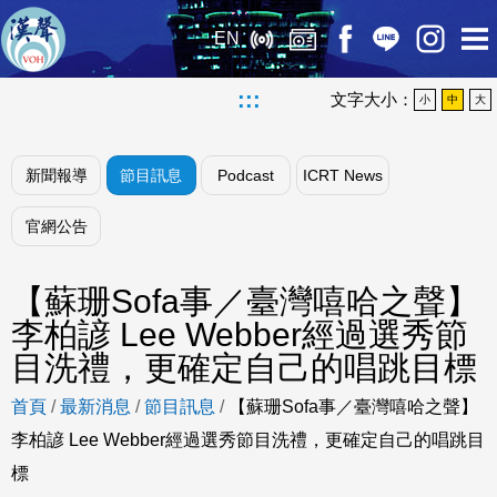
EN
:::
文字大小：
小
中
大
新聞報導
節目訊息
Podcast
ICRT News
官網公告
【蘇珊Sofa事／臺灣嘻哈之聲】
李柏諺 Lee Webber經過選秀節
目洗禮，更確定自己的唱跳目標
首頁
/
最新消息
/
節目訊息
/
【蘇珊Sofa事／臺灣嘻哈之聲】
李柏諺 Lee Webber經過選秀節目洗禮，更確定自己的唱跳目
標