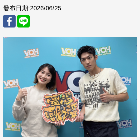
發布日期:
2026/06/25
分享
分享
至
至
Fac
Line
eBo
ok