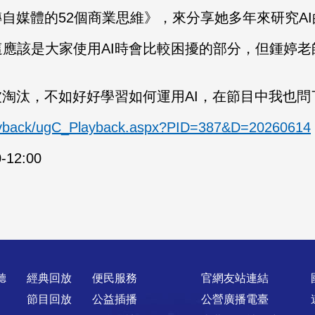
自媒體的52個商業思維》，來分享她多年來研究AI
應該是大家使用AI時會比較困擾的部分，但鍾婷
！
被淘汰，不如好好學習如何運用AI，在節目中我也
layback/ugC_Playback.aspx?PID=387&D=20260614
12:00
聽
經典回放
便民服務
官網友站連結
節目回放
公益插播
公營廣播電臺