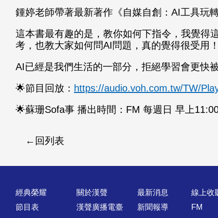
鍾婷老師帶著最新著作《自媒自創：AI工具玩轉
這本書最有趣的是，教你如何下指令，我覺得這
考，也教大家如何問AI問題，真的覺得很受用
AI已經是我們生活的一部分，拒絕學習會更快
🌟節目回放：
https://audio.voh.com.tw/TW/P
🌟蘇珊Sofa事 播出時間：FM 每週日 早上11:00-
回列表
快速連結
經典榮耀
關於漢聲
最新消息
線上收
節目表
漢聲廣播電臺
新聞報導
FM