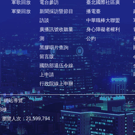
軍歌回放
電台參訪
臺北國際社區廣
軍樂回放
新聞採訪暨節目
播電臺
訪談
中華職棒大聯盟
廣播訊號收聽量
身心障礙者權利
測
公約
黑膠唱片查詢
留言版
國防部退伍令線
上申請
行政院線上申辦
│
網站導覽
B棟
4
瀏覽人次：21,599,794