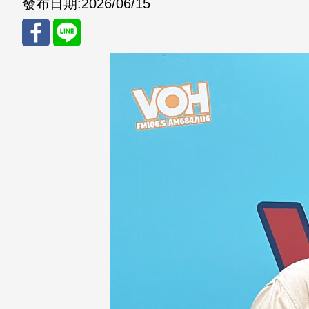
發布日期:
2026/06/15
分享
分享
至
至
Fac
Line
eBo
ok