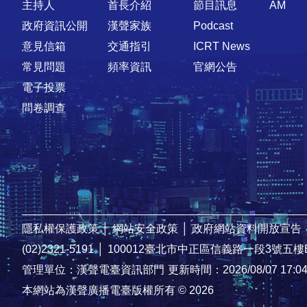
主持人
首長介紹
節目訊息
AM
政府資訊公開
漢聲家族
Podcast
意見信箱
交通指引
ICRT News
常見問題
頻率資訊
官網公告
電子投票
問卷調查
隱私權保護政策
│
網站安全政策
│
政府網站資料開放宣告
(02)2321-5191
│
100012臺北市中正區信義路一段3號五樓
管理單位：漢聲電臺資訊部門
更新時間：2026/08/07 17:0
本網站為漢聲廣播電臺版權所有 © 2026