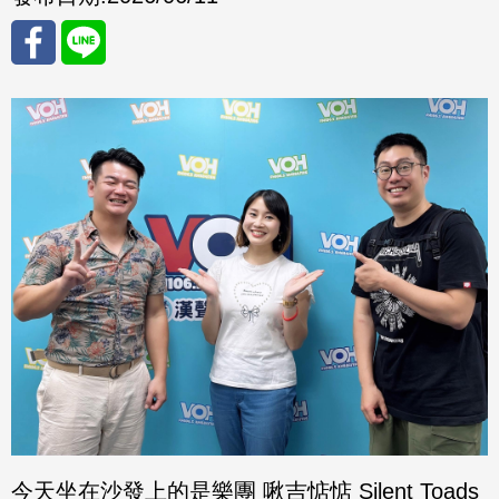
分享
分享
至
至
Fac
Line
eBo
ok
今天坐在沙發上的是樂團 啾吉惦惦 Silent Toads