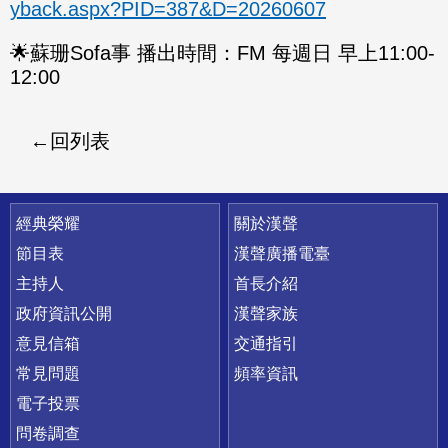
yback.aspx?PID=387&D=20260607
🌟蘇珊Sofa事 播出時間：FM 每週日 早上11:00-
12:00
回列表
快速連結
經典榮耀
關於漢聲
節目表
漢聲廣播電臺
主持人
首長介紹
政府資訊公開
漢聲家族
意見信箱
交通指引
常見問題
頻率資訊
電子投票
問卷調查