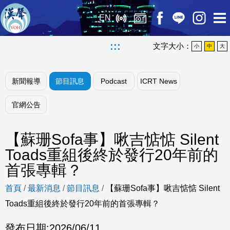
EN
:::
文字大小：
小
中
大
新聞報導
節目訊息
Podcast
ICRT News
官網公告
【蘇珊Sofa事】啾吉惦惦 Silent
Toads重組後終於發行20年前的
首張專輯？
首頁
/
最新消息
/
節目訊息
/
【蘇珊Sofa事】啾吉惦惦 Silent
Toads重組後終於發行20年前的首張專輯？
發布日期:
2026/06/11