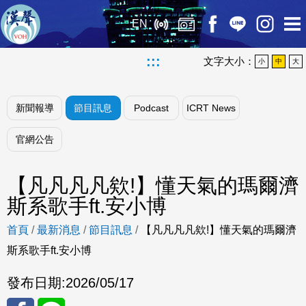
EN
:::
文字大小：
小
中
大
新聞報導
節目訊息
Podcast
ICRT News
官網公告
【凡凡凡凡欸!】懂天氣的瑪爾濟
斯系歌手ft.安小博
首頁
/
最新消息
/
節目訊息
/
【凡凡凡凡欸!】懂天氣的瑪爾濟
斯系歌手ft.安小博
發布日期:
2026/05/17