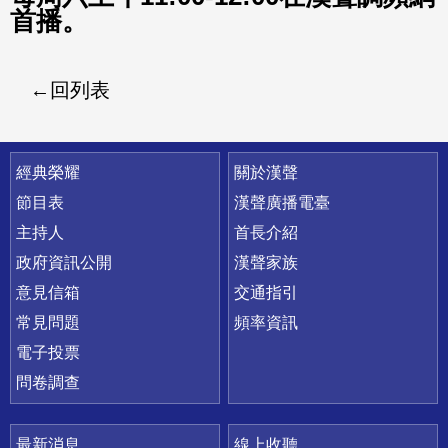
首播。
回列表
快速連結
經典榮耀
關於漢聲
節目表
漢聲廣播電臺
主持人
首長介紹
政府資訊公開
漢聲家族
意見信箱
交通指引
常見問題
頻率資訊
電子投票
問卷調查
最新消息
線上收聽