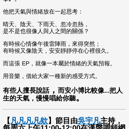
他把天氣與情緒放在一起思考：
晴天、陰天、下雨天、忽冷忽熱，
是不是也很像人與人之間的關係？
有時候心情像午後雷陣雨，來得突然；
有時候又像陰天，安安靜靜停在心裡很久。
而這張 EP，就像一本屬於情緒的天氣預報。
用音樂，借給大家一種新的感受方式。
，
有些人擅長說話
而安小博比較像...把人
。
生的天氣，慢慢唱給你聽
【
凡凡凡凡欸
】節目由
吳宇凡
主持，
每周六上午11:00-12:00在漢聲調頻網