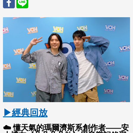
分享
分享
至
至
Fac
Line
eBo
ok
▶經典回放
☁️ 懂天氣的瑪爾濟斯系創作者——安