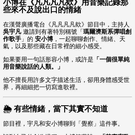
小博在《凡凡凡凡欸》用音樂記錄那
些來不及說出口的情緒
在漢聲廣播電台《凡凡凡凡欸》節目中，主持人
吳宇凡
邀請到有著特別稱號「
瑪爾濟斯系彈唱創
作歌手
」的
安小博
，一起聊聊創作、情緒、天
氣，以及那些藏在日常裡的細小感受。
如果要用一句話形容小博，或許是
「一個很單純
用音樂說話的人類。」
他不擅長用許多文字描述生活，卻用身體感受世
界，再細細把一切寫進歌裡。
🌦️ 有些情緒，當下其實不知道
節目裡，宇凡和安小博聊到「覺察」這件事。