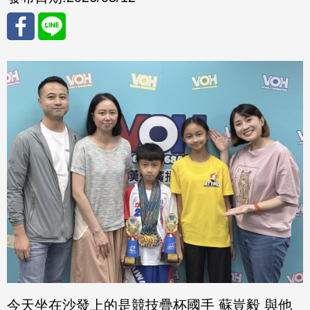
分享
分享
至
至
Fac
Line
eBo
ok
今天坐在沙發上的是競技疊杯國手 蘇豈毅 與他