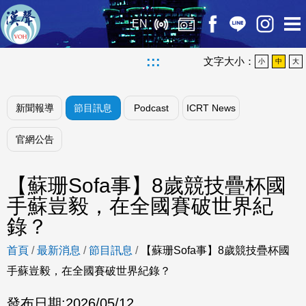
EN
:::
文字大小：
小
中
大
新聞報導
節目訊息
Podcast
ICRT News
官網公告
【蘇珊Sofa事】8歲競技疊杯國
手蘇豈毅，在全國賽破世界紀
錄？
首頁
/
最新消息
/
節目訊息
/
【蘇珊Sofa事】8歲競技疊杯國
手蘇豈毅，在全國賽破世界紀錄？
發布日期:
2026/05/12