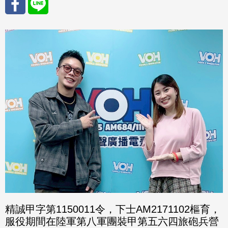
分享
分享
至
至
Fac
Line
eBo
ok
精誠甲字第1150011令，下士AM2171102樞育，
服役期間在陸軍第八軍團裝甲第五六四旅砲兵營