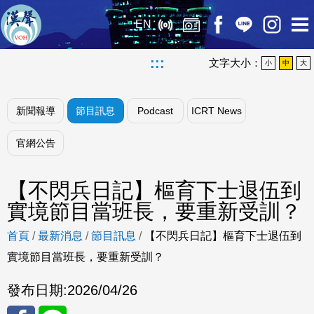
EN
:::
文字大小：
小
中
大
新聞報導
節目訊息
Podcast
ICRT News
官網公告
【不閃兵日記】樞育下士退伍到
實境節目當班長，要重新受訓？
首頁
/
最新消息
/
節目訊息
/
【不閃兵日記】樞育下士退伍到
實境節目當班長，要重新受訓？
發布日期:
2026/04/26