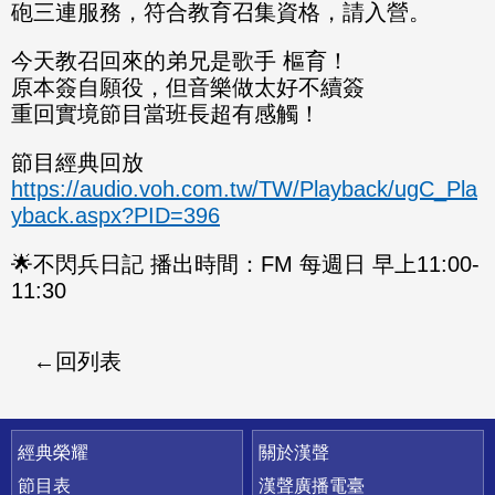
砲三連服務，符合教育召集資格，請入營。
今天教召回來的弟兄是歌手 樞育！
原本簽自願役，但音樂做太好不續簽
重回實境節目當班長超有感觸！
節目經典回放
https://audio.voh.com.tw/TW/Playback/ugC_Pla
yback.aspx?PID=396
🌟不閃兵日記 播出時間：FM 每週日 早上11:00-
11:30
回列表
快速連結
經典榮耀
關於漢聲
節目表
漢聲廣播電臺