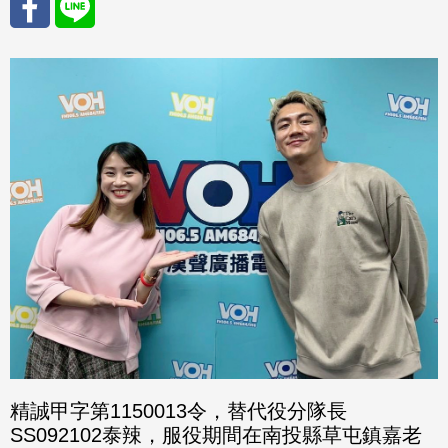
分享
分享
至
至
Fac
Line
eBo
ok
精誠甲字第1150013令，替代役分隊長
SS092102泰辣，服役期間在南投縣草屯鎮嘉老