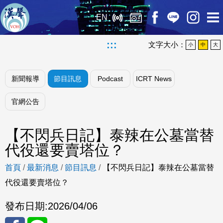
EN
:::
文字大小：
小
中
大
新聞報導
節目訊息
Podcast
ICRT News
官網公告
【不閃兵日記】泰辣在公墓當替
代役還要賣塔位？
首頁
/
最新消息
/
節目訊息
/
【不閃兵日記】泰辣在公墓當替
代役還要賣塔位？
發布日期:
2026/04/06