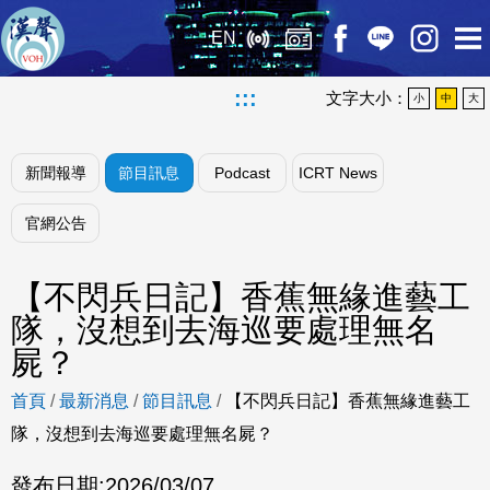
EN
:::
文字大小：
小
中
大
新聞報導
節目訊息
Podcast
ICRT News
官網公告
【不閃兵日記】香蕉無緣進藝工
隊，沒想到去海巡要處理無名
屍？
首頁
/
最新消息
/
節目訊息
/
【不閃兵日記】香蕉無緣進藝工
隊，沒想到去海巡要處理無名屍？
發布日期:
2026/03/07