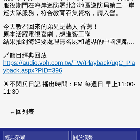
服役期間在海岸巡防署北部地區巡防局第二一岸
巡大隊服務，符合教育召集資格，請入營。
今天教召回來的弟兄是藝人 香蕉！
原本活躍電視喜劇，想進藝工隊
結果抽到海巡要處理無名屍和越界的中國漁船…
🔗節目經典回放
https://audio.voh.com.tw/TW/Playback/ugC_Pla
yback.aspx?PID=396
🌟不閃兵日記 播出時間：FM 每週日 早上11:00-
11:30
回列表
快速連結
經典榮耀
關於漢聲