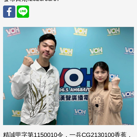
分享
分享
至
至
Fac
Line
eBo
ok
精誠甲字第1150010令，一兵CG2130100香蕉，