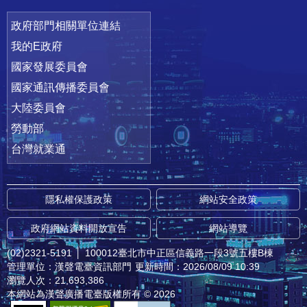
政府部門相關單位連結
我的E政府
國家發展委員會
國家通訊傳播委員會
大陸委員會
勞動部
台灣就業通
隱私權保護政策
網站安全政策
政府網站資料開放宣告
網站導覽
(02)2321-5191
│
100012臺北市中正區信義路一段3號五樓B棟
管理單位：漢聲電臺資訊部門
更新時間：2026/08/09 10:39
瀏覽人次：21,693,386
本網站為漢聲廣播電臺版權所有 © 2026