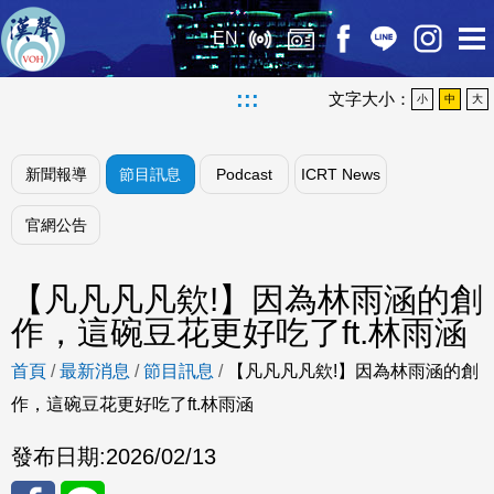
EN
:::
文字大小：
小
中
大
新聞報導
節目訊息
Podcast
ICRT News
官網公告
【凡凡凡凡欸!】因為林雨涵的創
作，這碗豆花更好吃了ft.林雨涵
首頁
/
最新消息
/
節目訊息
/
【凡凡凡凡欸!】因為林雨涵的創
作，這碗豆花更好吃了ft.林雨涵
發布日期:
2026/02/13