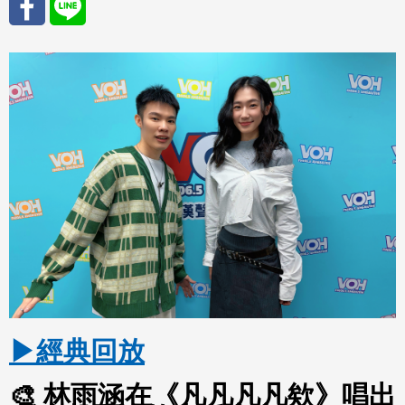
分享
分享
至
至
Fac
Line
eBo
ok
▶經典回放
🎨 林雨涵在《凡凡凡凡欸》唱出