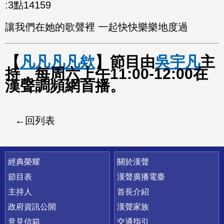
:3點14159
讓我們在她的歌聲裡 一起快快樂樂地度過
【
凡凡凡凡欸
】節目由
吳宇凡
主
持，每周六上午11:00-12:00在
漢聲調頻網首播。
回列表
快速連結
經典榮耀
關於漢聲
節目表
漢聲廣播電臺
主持人
首長介紹
政府資訊公開
漢聲家族
意見信箱
交通指引