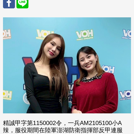
分享
分享
至
至
Fac
Line
eBo
ok
精誠甲字第1150002令，一兵AM2105100小A
辣，服役期間在陸軍澎湖防衛指揮部反甲連服