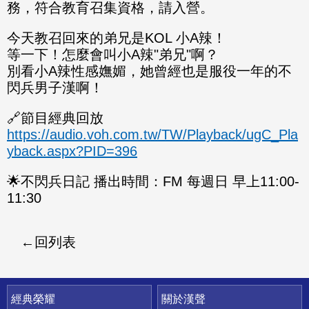
務，符合教育召集資格，請入營。
今天教召回來的弟兄是KOL 小A辣！
等一下！怎麼會叫小A辣"弟兄"啊？
別看小A辣性感嫵媚，她曾經也是服役一年的不
閃兵男子漢啊！
🔗節目經典回放
https://audio.voh.com.tw/TW/Playback/ugC_Pla
yback.aspx?PID=396
🌟不閃兵日記 播出時間：FM 每週日 早上11:00-
11:30
回列表
快速連結
經典榮耀
關於漢聲