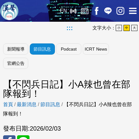
EN
:::
文字大小：
小
中
大
新聞報導
節目訊息
Podcast
ICRT News
官網公告
【不閃兵日記】小A辣也曾在部
隊報到！
首頁
/
最新消息
/
節目訊息
/
【不閃兵日記】小A辣也曾在部
隊報到！
發布日期:
2026/02/03