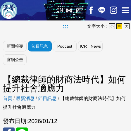
EN
:::
文字大小：
小
中
大
新聞報導
節目訊息
Podcast
ICRT News
官網公告
【總裁律師的財商法時代】如何
提升社會適應力
首頁
/
最新消息
/
節目訊息
/
【總裁律師的財商法時代】如何
提升社會適應力
發布日期:
2026/01/12