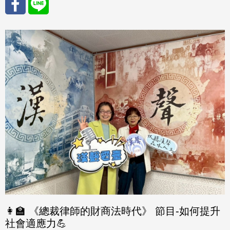
分享
分享
至
至
Fac
Line
eBo
ok
👩‍🏫 《總裁律師的財商法時代》 節目-如何提升
社會適應力💪