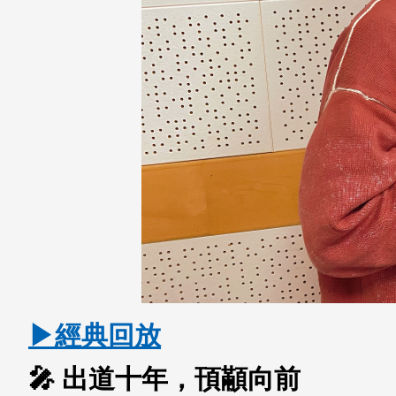
▶經典回放
🎤
出道十年，頇顢向前