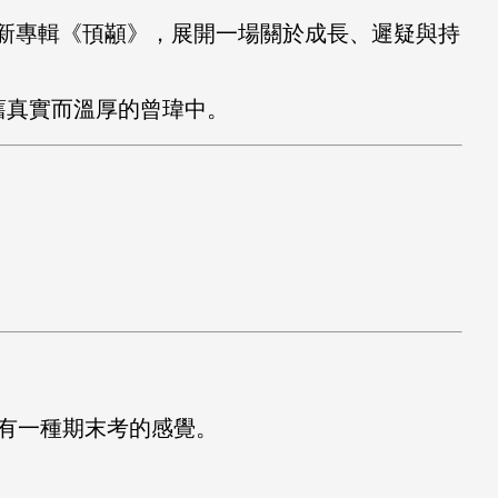
新專輯《頇顢》，展開一場關於成長、遲疑與持
舊真實而溫厚的曾瑋中。
有一種期末考的感覺。