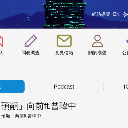
網站導覽
EN
:::
人
問卷調查
意見信箱
關於漢聲
公
息
Podcast
I
顢」向前ft.曾瑋中
顢」向前ft.曾瑋中