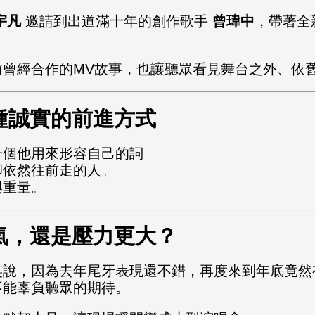
宇凡
邀請到出道滿十年的創作歌手
曾瑋中
，帶著全
前曾經合作的MV故事，也讓聽眾看見舞台之外、依
種誠實的前進方式
一個他用來形容自己的詞
卻依然往前走的人。
與重量。
氣，還是壓力更大？
笑說，因為去年尾牙表現還不錯，再度來到年底竟然
不能辜負聽眾的期待。