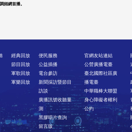
漢聲調頻網首播。
聽
經典回放
便民服務
官網友站連結
節目回放
公益插播
公營廣播電臺
軍歌回放
電台參訪
臺北國際社區廣
軍樂回放
新聞採訪暨節目
播電臺
訪談
中華職棒大聯盟
廣播訊號收聽量
身心障礙者權利
測
公約
黑膠唱片查詢
留言版