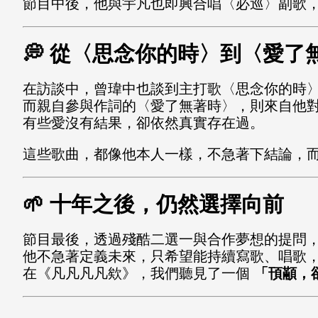
節目中後，他與宇凡也即興合唱〈必巡〉副歌
💭
從〈思念你的時〉到〈愛了
在訪談中，曾瑋中也談到主打歌〈思念你的時
而親自參與作詞的〈愛了無著時〉，則來自他
有些愛沒有結果，卻依然真實存在過。
這些歌曲，都像他本人一樣，不急著下結論，
🌱
十年之後，仍然選擇向前
節目最後，透過殘酷二選一與合作夢想的提問
他不急著定義未來，只希望能持續寫歌、唱歌
在《凡凡凡凡欸》，我們聽見了一個
「頇顢，