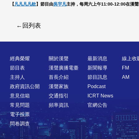
【
凡凡凡凡欸
】節目由
吳宇凡
主持，每周六上午11:00-12:00在
回列表
快速連結
經典榮耀
關於漢聲
最新消息
線上收
節目表
漢聲廣播電臺
新聞報導
FM
主持人
首長介紹
節目訊息
AM
政府資訊公開
漢聲家族
Podcast
意見信箱
交通指引
ICRT News
常見問題
頻率資訊
官網公告
電子投票
問卷調查