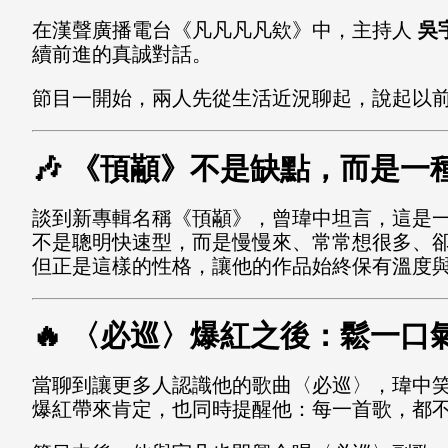
在漢聲廣播電台《凡凡凡凡欸》中，主持人
吳
續前進的真誠對話。
節目一開始，兩人先從生活近況聊起，說起以
🎶
《頇顢》不是缺點，而是一
談到新專輯名稱《頇顢》，曾瑋中坦言，這是
不是聰明快速型，而是慢慢來、常常想很多、
但正是這樣的性格，讓他的作品始終保有溫度
🔥
〈必巡〉爆紅之後：鬆一口
當聊到讓更多人認識他的歌曲〈必巡〉，瑋中
爆紅帶來肯定，也同時提醒他：每一首歌，都