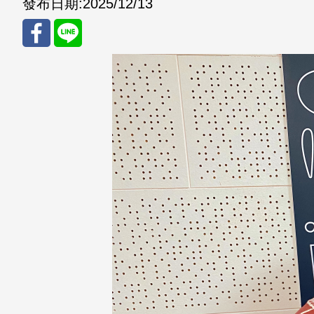
發布日期:
2025/12/13
分享
分享
至
至
Fac
Line
eBo
ok