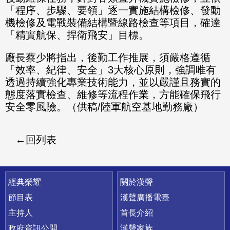
「程序、步驟、要領」逐一實施結構檢修、發動
機檢修及電戰裝備結構暨線路檢查等項目，確達
「精實航保、捍衛飛安」目標。
廠長蔡少將指出，後勤工作推展，須嚴格遵循
「效率、紀律、安全」3大核心原則，強調唯有
透過持續強化專業技術能力，並以嚴謹且務實的
態度落實檢查、維修等流程作業，方能確保飛行
安全零風險。（供稿/陸軍航空基地勤務廠）
回列表
快速連結
經典榮耀
關於漢聲
節目表
漢聲廣播電臺
主持人
首長介紹
政府資訊公開
漢聲家族