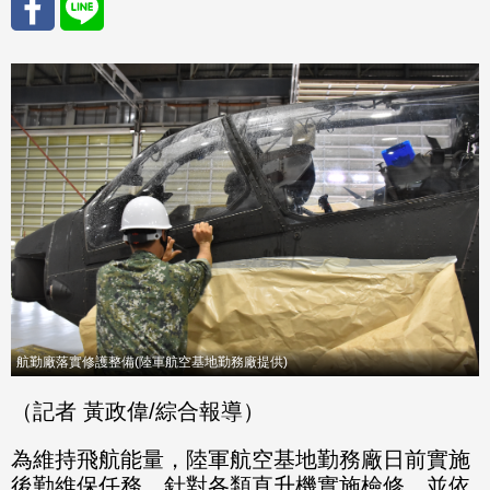
分享
分享
至
至
Fac
Line
eBo
ok
航勤廠落實修護整備(陸軍航空基地勤務廠提供)
（記者 黃政偉/綜合報導）
為維持飛航能量，陸軍航空基地勤務廠日前實施
後勤維保任務，針對各類直升機實施檢修，並依