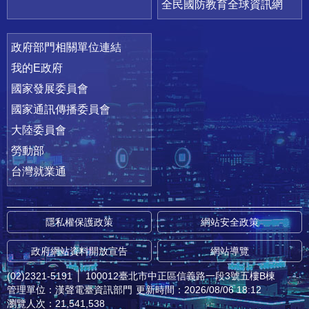
全民國防教育全球資訊網
政府部門相關單位連結
我的E政府
國家發展委員會
國家通訊傳播委員會
大陸委員會
勞動部
台灣就業通
隱私權保護政策
網站安全政策
政府網站資料開放宣告
網站導覽
(02)2321-5191
│
100012臺北市中正區信義路一段3號五樓B棟
管理單位：漢聲電臺資訊部門
更新時間：2026/08/06 18:12
瀏覽人次：21,541,538