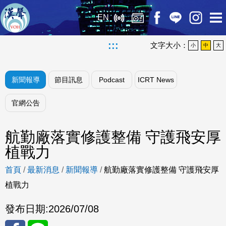
EN
:::
文字大小：
小
中
大
新聞報導
節目訊息
Podcast
ICRT News
官網公告
航勤廠落實修護整備 守護飛安厚
植戰力
首頁
/
最新消息
/
新聞報導
/
航勤廠落實修護整備 守護飛安厚
植戰力
發布日期:
2026/07/08