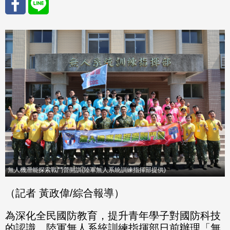
分享
分享
至
至
Fac
Line
eBo
ok
無人機潛能探索戰鬥營開訓(陸軍無人系統訓練指揮部提供)
（記者 黃政偉/綜合報導）
為深化全民國防教育，提升青年學子對國防科技
的認識，陸軍無人系統訓練指揮部日前辦理「無