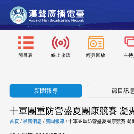
節目表
線上收聽
經典回放
主持
新聞報導
節目訊
十軍團重防營盛夏團康競賽 凝
首頁
/
最新消息
/
新聞報導
/
十軍團重防營盛夏團康競賽 凝