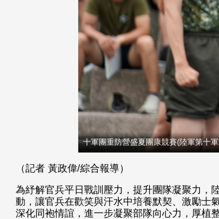
十軍團重防營盛夏團康競賽(陸軍第十軍
（記者 黃政偉/綜合報導）
為紓解官兵平日戰訓壓力，提升團隊凝聚力，
動，讓官兵在歡笑與汗水中培養默契、激勵士
深化同袍情誼，進一步凝聚部隊向心力，厚植