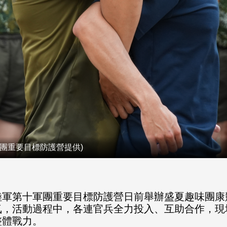
團重要目標防護營提供)
陸軍第十軍團重要目標防護營日前舉辦盛夏趣味團康
氣，活動過程中，各連官兵全力投入、互助合作，現
整體戰力。