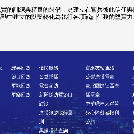
扎實的訓練與精良的裝備，更建立在官兵彼此信任與
動中建立的默契轉化為執行各項戰訓任務的堅實力
聽
經典回放
便民服務
官網友站連結
節目回放
公益插播
公營廣播電臺
軍歌回放
電台參訪
臺北國際社區廣
軍樂回放
新聞採訪暨節目
播電臺
訪談
中華職棒大聯盟
廣播訊號收聽量
身心障礙者權利
測
公約
黑膠唱片查詢