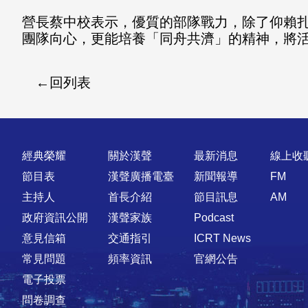
營長蔡中校表示，優質的部隊戰力，除了仰賴
團隊向心，更能培養「同舟共濟」的精神，將活
回列表
快速連結
經典榮耀
關於漢聲
最新消息
線上收
節目表
漢聲廣播電臺
新聞報導
FM
主持人
首長介紹
節目訊息
AM
政府資訊公開
漢聲家族
Podcast
意見信箱
交通指引
ICRT News
常見問題
頻率資訊
官網公告
電子投票
問卷調查