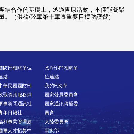
團結合作的基礎上，透過團康活動，不僅能凝聚
量。（供稿/陸軍第十軍團重要目標防護營）
國防部相關單位
政府部門相關單
連結
位連結
中華民國國防部
我的E政府
政戰資訊服務網
國家發展委員會
軍事新聞通訊社
國家通訊傳播委
青年日報社
員會
福利事業管理處
大陸委員會
國軍人才招募中
勞動部