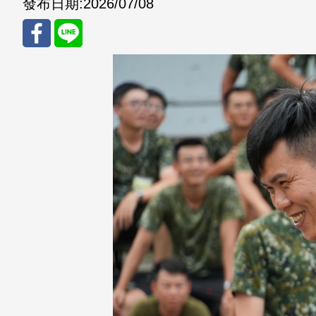
發布日期:
2026/07/08
分享
分享
至
至
Fac
Line
eBo
ok