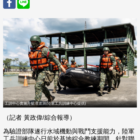
分享
分享
至
至
Fac
Line
eBo
ok
工訓中心實施舟艇漕渡測(陸軍工兵訓練中心提供)
（記者 黃政偉/綜合報導）
為驗證部隊遂行水域機動與戰鬥支援能力，陸軍
工兵訓練中心日前於基地綜合教練期間，針對聯