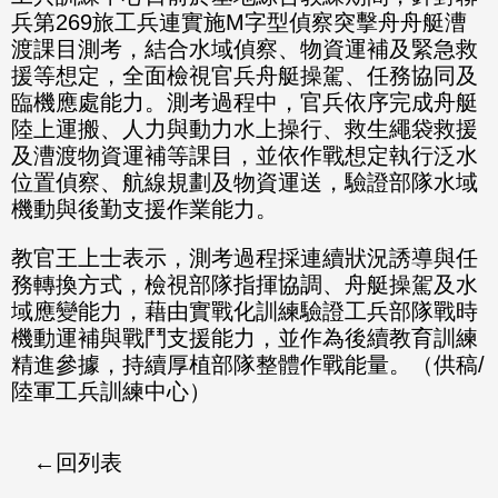
兵第269旅工兵連實施M字型偵察突擊舟舟艇漕
渡課目測考，結合水域偵察、物資運補及緊急救
援等想定，全面檢視官兵舟艇操駕、任務協同及
臨機應處能力。測考過程中，官兵依序完成舟艇
陸上運搬、人力與動力水上操行、救生繩袋救援
及漕渡物資運補等課目，並依作戰想定執行泛水
位置偵察、航線規劃及物資運送，驗證部隊水域
機動與後勤支援作業能力。
教官王上士表示，測考過程採連續狀況誘導與任
務轉換方式，檢視部隊指揮協調、舟艇操駕及水
域應變能力，藉由實戰化訓練驗證工兵部隊戰時
機動運補與戰鬥支援能力，並作為後續教育訓練
精進參據，持續厚植部隊整體作戰能量。（供稿/
陸軍工兵訓練中心）
回列表