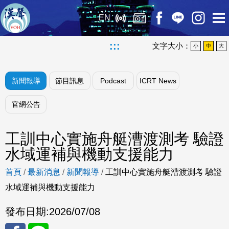
EN
:::
文字大小：
小
中
大
新聞報導
節目訊息
Podcast
ICRT News
官網公告
工訓中心實施舟艇漕渡測考 驗證
水域運補與機動支援能力
首頁
/
最新消息
/
新聞報導
/
工訓中心實施舟艇漕渡測考 驗證
水域運補與機動支援能力
發布日期:
2026/07/08