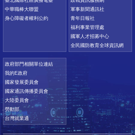
臺北國際社區廣播電臺
政戰資訊服務網
中華職棒大聯盟
軍事新聞通訊社
身心障礙者權利公約
青年日報社
福利事業管理處
國軍人才招募中心
全民國防教育全球資訊網
政府部門相關單位連結
我的E政府
國家發展委員會
國家通訊傳播委員會
大陸委員會
勞動部
台灣就業通