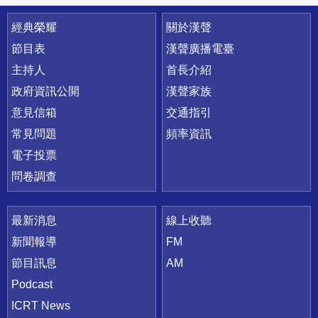
快速連結
經典榮耀
關於漢聲
節目表
漢聲廣播電臺
主持人
首長介紹
政府資訊公開
漢聲家族
意見信箱
交通指引
常見問題
頻率資訊
電子投票
問卷調查
最新消息
線上收聽
新聞報導
FM
節目訊息
AM
Podcast
ICRT News