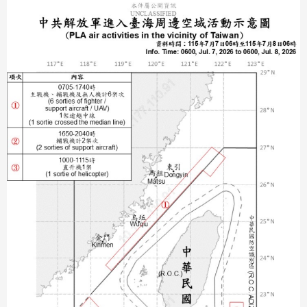
分享
分享
至
至
Fac
Line
eBo
ok