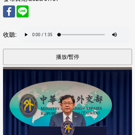
分享
分享
收聽:
至
至
Fac
Line
eBo
ok