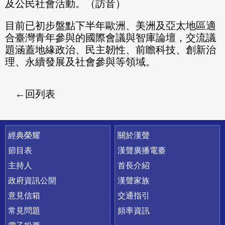
及公民社會活動。（訪音）
目前已初步盤點下半年歐洲、美洲及亞太地區適
合臺灣青年參與的國際會議與智庫論壇，交流議
題涵蓋地緣政治、民主韌性、前瞻科技、創新治
理、永續發展及社會參與等領域。
回列表
快速連結
經典榮耀
關於漢聲
節目表
漢聲廣播電臺
主持人
首長介紹
政府資訊公開
漢聲家族
意見信箱
交通指引
常見問題
頻率資訊