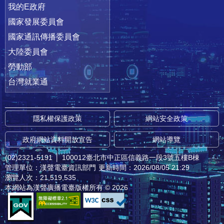
我的E政府
國家發展委員會
國家通訊傳播委員會
大陸委員會
勞動部
台灣就業通
隱私權保護政策
網站安全政策
政府網站資料開放宣告
網站導覽
(02)2321-5191
│
100012臺北市中正區信義路一段3號五樓B棟
管理單位：漢聲電臺資訊部門
更新時間：2026/08/05 21:29
瀏覽人次：21,519,535
本網站為漢聲廣播電臺版權所有 © 2026