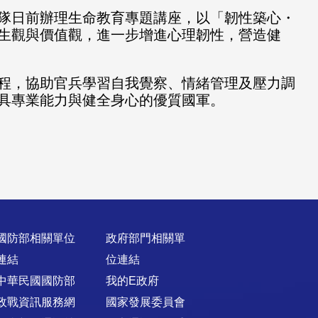
隊日前辦理生命教育專題講座，以「韌性築心・
生觀與價值觀，進一步增進心理韌性，營造健
程，協助官兵學習自我覺察、情緒管理及壓力調
具專業能力與健全身心的優質國軍。
國防部相關單位
政府部門相關單
連結
位連結
中華民國國防部
我的E政府
政戰資訊服務網
國家發展委員會