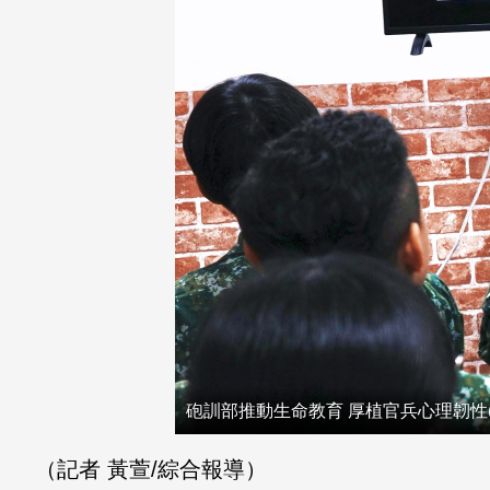
砲訓部推動生命教育 厚植官兵心理韌性
（記者 黃萱/綜合報導）