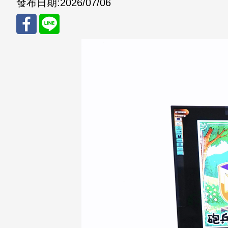
發布日期:
2026/07/06
分享
分享
至
至
Fac
Line
eBo
ok