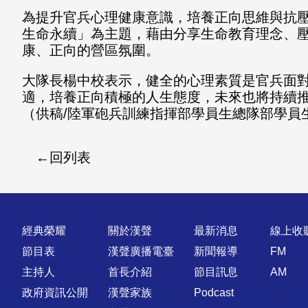
為提升官兵心理健康意識，培養正向思維與抗
生命永續」為主題，藉由分享生命教育理念、
康、正向的營區氛圍。
大隊長楊中校表示，健全的心理素質是官兵面
適，培養正向積極的人生態度，未來也將持續
（供稿/陸軍砲兵訓練指揮部學員生總隊部學員
回列表
快速連結
經典榮耀
關於漢聲
最新消息
線上收
節目表
漢聲廣播電臺
新聞報導
FM
主持人
首長介紹
節目訊息
AM
政府資訊公開
漢聲家族
Podcast