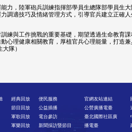
壓能力，陸軍砲兵訓練指揮部學員生總隊部學員生大
壓力調適技巧及情緒管理方式，引導官兵建立正確人
對訓練與工作挑戰的重要基礎，期望透過生命教育課
推動心理健康相關教育，厚植官兵心理能量，打造兼
生大隊）
聽
經典回放
便民服務
官網友站連結
節目回放
公益插播
公營廣播電臺
軍歌回放
電台參訪
臺北國際社區廣
軍樂回放
新聞採訪暨節目
播電臺