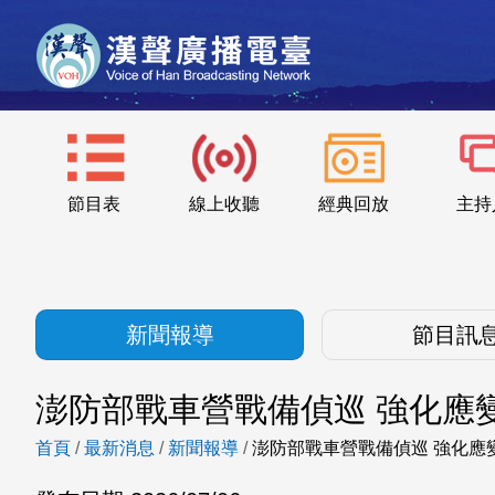
節目表
線上收聽
經典回放
主持
新聞報導
節目訊
澎防部戰車營戰備偵巡 強化應
首頁
/
最新消息
/
新聞報導
/
澎防部戰車營戰備偵巡 強化應