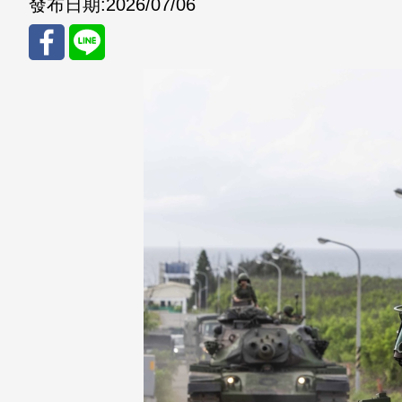
發布日期:
2026/07/06
分享
分享
至
至
Fac
Line
eBo
ok