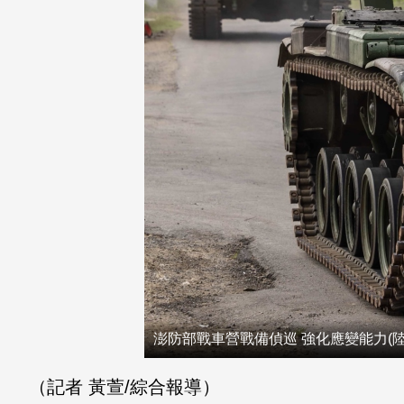
澎防部戰車營戰備偵巡 強化應變能力(
（記者 黃萱/綜合報導）