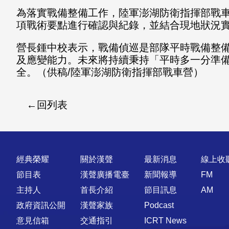
為落實戰備整備工作，陸軍澎湖防衛指揮部戰
項戰術要點進行確認與紀錄，並結合現地狀況
營長鍾中校表示，戰備偵巡是部隊平時戰備整
及應變能力。未來將持續秉持「平時多一分準
全。（供稿/陸軍澎湖防衛指揮部戰車營）
回列表
快速連結
經典榮耀
關於漢聲
最新消息
線上收
節目表
漢聲廣播電臺
新聞報導
FM
主持人
首長介紹
節目訊息
AM
政府資訊公開
漢聲家族
Podcast
意見信箱
交通指引
ICRT News