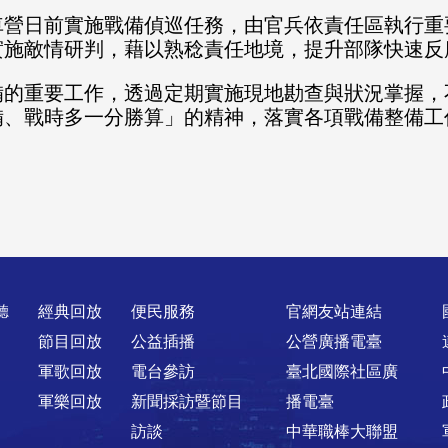
車營日前實施戰備偵巡任務，由官兵依責任區執行重
實施敵情研判，藉以熟稔責任地境，提升部隊快速反
備的重要工作，透過定期實施現地勘查與狀況掌握，
備、戰時多一分勝算」的精神，落實各項戰備整備工
聽
經典回放
便民服務
官網友站連結
節目回放
公益插播
公營廣播電臺
軍歌回放
電台參訪
臺北國際社區廣
軍樂回放
新聞採訪暨節目
播電臺
訪談
中華職棒大聯盟