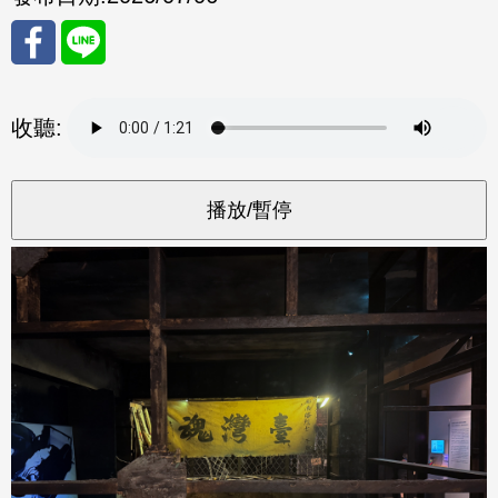
分享
分享
收聽:
至
至
Fac
Line
eBo
ok