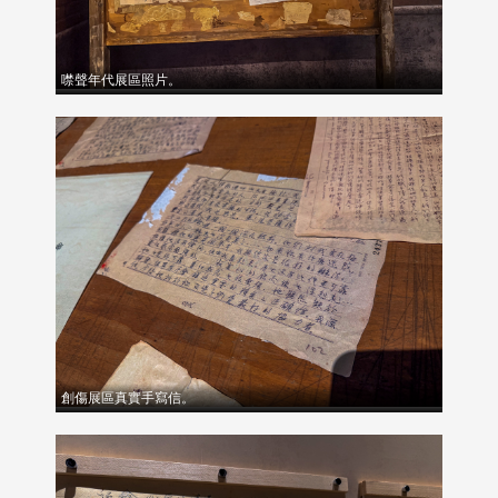
噤聲年代展區照片。
創傷展區真實手寫信。