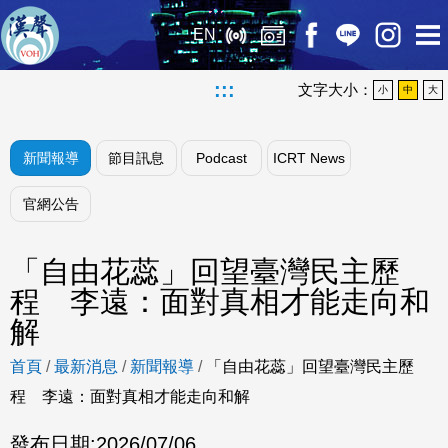
EN
:::
文字大小：
小
中
大
新聞報導
節目訊息
Podcast
ICRT News
官網公告
「自由花蕊」回望臺灣民主歷
程 李遠：面對真相才能走向和
解
首頁
/
最新消息
/
新聞報導
/
「自由花蕊」回望臺灣民主歷
程 李遠：面對真相才能走向和解
發布日期:
2026/07/06