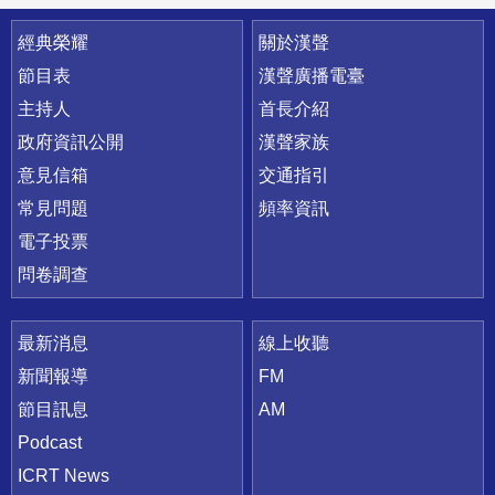
快速連結
經典榮耀
關於漢聲
節目表
漢聲廣播電臺
主持人
首長介紹
政府資訊公開
漢聲家族
意見信箱
交通指引
常見問題
頻率資訊
電子投票
問卷調查
最新消息
線上收聽
新聞報導
FM
節目訊息
AM
Podcast
ICRT News