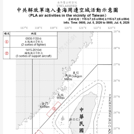
分享
分享
至
至
Fac
Line
eBo
ok