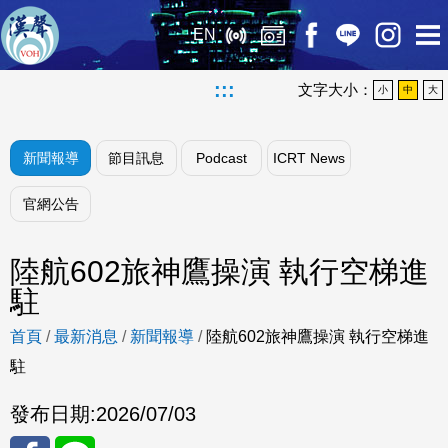
EN
:::
文字大小：
小
中
大
新聞報導
節目訊息
Podcast
ICRT News
官網公告
陸航602旅神鷹操演 執行空梯進
駐
首頁
/
最新消息
/
新聞報導
/
陸航602旅神鷹操演 執行空梯進
駐
發布日期:
2026/07/03