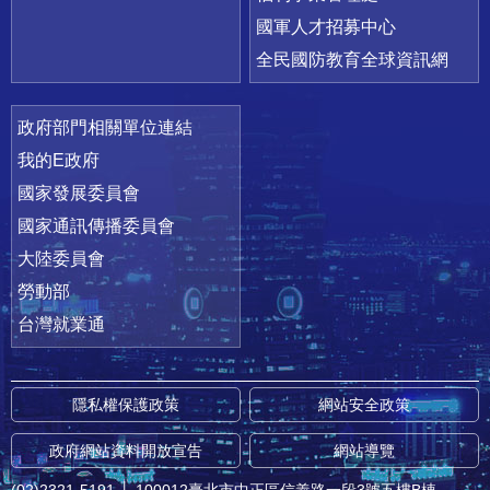
國軍人才招募中心
全民國防教育全球資訊網
政府部門相關單位連結
我的E政府
國家發展委員會
國家通訊傳播委員會
大陸委員會
勞動部
台灣就業通
隱私權保護政策
網站安全政策
政府網站資料開放宣告
網站導覽
(02)2321-5191
│
100012臺北市中正區信義路一段3號五樓B棟