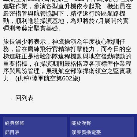
進駐作業，參演各型直升機依令起飛，機組員在
嚴密指管與航管協調下，精準遂行跨區航路機
動，順利進駐操演基地，為即將於7月展開的實
彈測考奠定堅實基礎。
旅長湯少將表示，神鷹操演為年度核心戰訓任
務，旨在磨練飛行官精準打擊能力，而今日的空
梯進駐正是檢驗部隊遠程機動與地空後勤聯動的
重要指標，在操演期間嚴格恪遵各項標準作業程
序與風險管理，展現航空部隊捍衛領空之堅實戰
力。(供稿/陸軍航空第602旅)
回列表
快速連結
經典榮耀
關於漢聲
節目表
漢聲廣播電臺