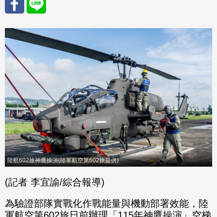
分享
分享
至
至
Fac
Line
eBo
ok
陸航602旅神鷹操演(陸軍航空第602旅提供)
(記者 李宜諭/綜合報導)
為驗證部隊實戰化作戰能量與機動部署效能，陸
軍航空第602旅日前辦理「115年神鷹操演」空梯