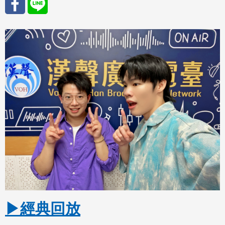
分享
分享
至
至
Fac
Line
eBo
ok
▶經典回放