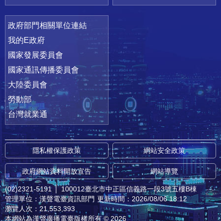
政府部門相關單位連結
我的E政府
國家發展委員會
國家通訊傳播委員會
大陸委員會
勞動部
台灣就業通
隱私權保護政策
網站安全政策
政府網站資料開放宣告
網站導覽
(02)2321-5191
│
100012臺北市中正區信義路一段3號五樓B棟
管理單位：漢聲電臺資訊部門
更新時間：2026/08/06 18:12
瀏覽人次：21,553,393
本網站為漢聲廣播電臺版權所有 © 2026