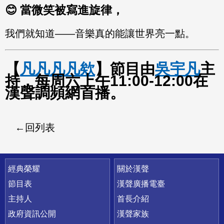
😊 當微笑被寫進旋律，
我們就知道——音樂真的能讓世界亮一點。
【
凡凡凡凡欸
】節目由
吳宇凡
主
持，每周六上午11:00-12:00在
漢聲調頻網首播。
回列表
快速連結
經典榮耀
關於漢聲
節目表
漢聲廣播電臺
主持人
首長介紹
政府資訊公開
漢聲家族