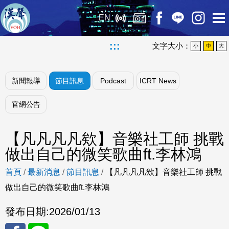
EN
:::
文字大小：
小
中
大
新聞報導
節目訊息
Podcast
ICRT News
官網公告
【凡凡凡凡欸】音樂社工師 挑戰
做出自己的微笑歌曲ft.李林鴻
首頁
/
最新消息
/
節目訊息
/
【凡凡凡凡欸】音樂社工師 挑戰
做出自己的微笑歌曲ft.李林鴻
發布日期:
2026/01/13