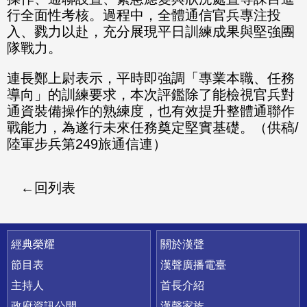
行全面性考核。過程中，全體通信官兵專注投
入、戮力以赴，充分展現平日訓練成果與堅強團
隊戰力。
連長鄭上尉表示，平時即強調「專業本職、任務
導向」的訓練要求，本次評鑑除了能檢視官兵對
通資裝備操作的熟練度，也有效提升整體通聯作
戰能力，為遂行未來任務奠定堅實基礎。（供稿/
陸軍步兵第249旅通信連）
回列表
快速連結
經典榮耀
關於漢聲
節目表
漢聲廣播電臺
主持人
首長介紹
政府資訊公開
漢聲家族