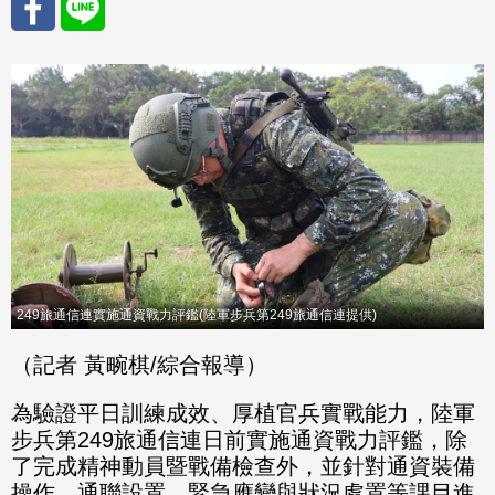
分享
分享
至
至
Fac
Line
eBo
ok
249旅通信連實施通資戰力評鑑(陸軍步兵第249旅通信連提供)
（記者 黃畹棋/綜合報導）
為驗證平日訓練成效、厚植官兵實戰能力，陸軍
步兵第249旅通信連日前實施通資戰力評鑑，除
了完成精神動員暨戰備檢查外，並針對通資裝備
操作、通聯設置、緊急應變與狀況處置等課目進