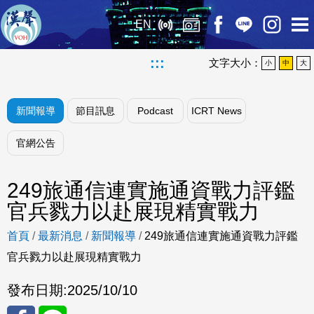
EN
:::
文字大小：
小
中
大
新聞報導
節目訊息
Podcast
ICRT News
官網公告
249旅通信連實施通資戰力評鑑
官兵戮力以赴展現精實戰力
首頁
/
最新消息
/
新聞報導
/
249旅通信連實施通資戰力評鑑
官兵戮力以赴展現精實戰力
發布日期:
2025/10/10