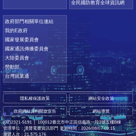
全民國防教育全球資訊網
政府部門相關單位連結
我的E政府
國家發展委員會
國家通訊傳播委員會
大陸委員會
勞動部
台灣就業通
隱私權保護政策
網站安全政策
政府網站資料開放宣告
網站導覽
(02)2321-5191
│
100012臺北市中正區信義路一段3號五樓B棟
管理單位：漢聲電臺資訊部門
更新時間：2026/08/07 09:15
瀏覽人次：21,575,176