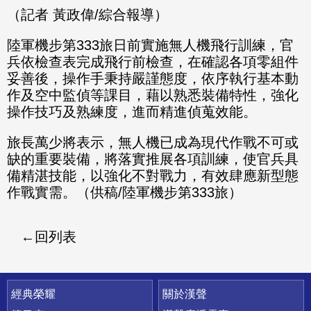
（記者 黃政偉/綜合報導）
陸軍機步第333旅日前實施無人機飛行訓練，官
兵依檢查表完成飛行前檢查，在確認各項零組件
妥善後，操作手秉持嚴謹態度，依序執行基本動
作及空中監偵等課目，藉以熟悉裝備特性，強化
操作技巧及熟練度，進而精進偵蒐效能。
旅長萬少將表示，無人機已成為現代作戰不可或
缺的重要裝備，將落實推展各項訓練，使官兵具
備精湛技能，以強化不對戰力，有效肆應新型態
作戰實需。（供稿/陸軍機步第333旅）
回列表
快速連結
經典榮耀
關於漢聲