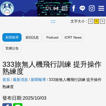
EN
:::
文字大小：
小
中
大
新聞報導
節目訊息
Podcast
ICRT News
官網公告
333旅無人機飛行訓練 提升操作
熟練度
首頁
/
最新消息
/
新聞報導
/
333旅無人機飛行訓練 提升操作
熟練度
發布日期:
2025/10/03