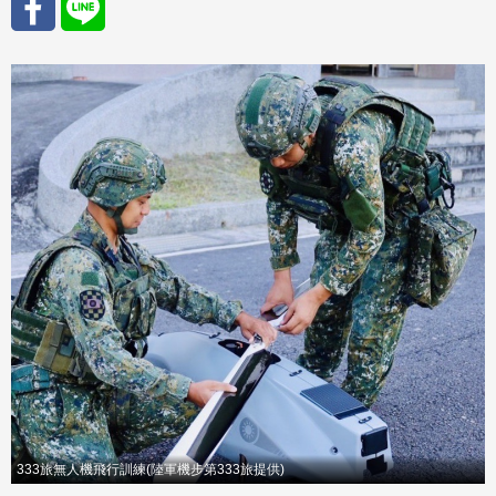
分享
分享
至
至
Fac
Line
eBo
ok
333旅無人機飛行訓練(陸軍機步第333旅提供)