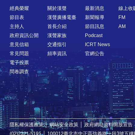
快速連結
經典榮耀
關於漢聲
最新消息
線上收
節目表
漢聲廣播電臺
新聞報導
FM
主持人
首長介紹
節目訊息
AM
政府資訊公開
漢聲家族
Podcast
意見信箱
交通指引
ICRT News
常見問題
頻率資訊
官網公告
電子投票
問卷調查
隱私權保護政策
│
網站安全政策
│
政府網站資料開放宣告
(02)2321-5191
│
100012臺北市中正區信義路一段3號五樓