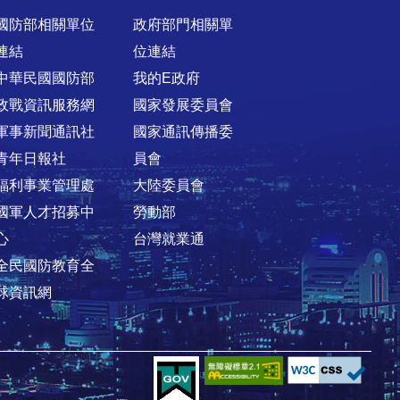
國防部相關單位
政府部門相關單
連結
位連結
中華民國國防部
我的E政府
政戰資訊服務網
國家發展委員會
軍事新聞通訊社
國家通訊傳播委
青年日報社
員會
福利事業管理處
大陸委員會
國軍人才招募中
勞動部
心
台灣就業通
全民國防教育全
球資訊網