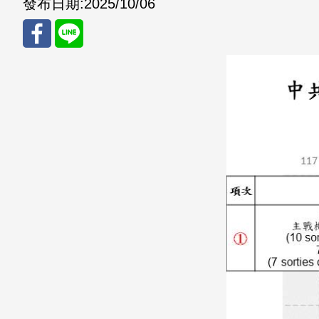
發布日期:
2025/10/06
分享
分享
至
至
Fac
Line
eBo
ok