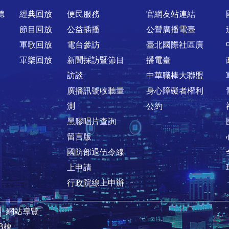
聽
經典回放
便民服務
官網友站連結
節目回放
公益插播
公營廣播電臺
軍歌回放
電台參訪
臺北國際社區廣
軍樂回放
新聞採訪暨節目
播電臺
訪談
中華職棒大聯盟
廣播訊號收聽量
身心障礙者權利
測
公約
黑膠唱片查詢
留言版
國防部退伍令線
上申請
行政院線上申辦
│
網站導覽
B棟