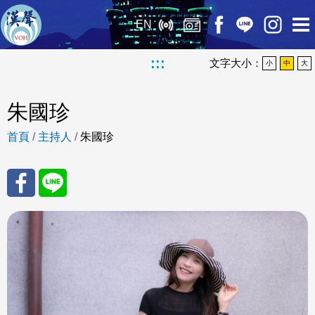
EN
:::
文字大小：
小
中
大
朱國珍
首頁
/
主持人
/
朱國珍
分享
分享
至
至
Fac
Line
eBo