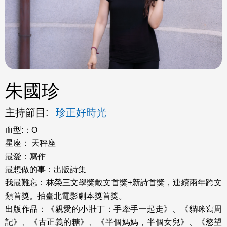
ok
朱國珍
主持節目:
珍正好時光
血型:：O
星座： 天秤座
最愛：寫作
最想做的事：出版詩集
我最難忘：林榮三文學獎散文首獎+新詩首獎，連續兩年跨文
類首獎。拍臺北電影劇本獎首獎。
出版作品：《親愛的小壯丁：手牽手一起走》、《貓咪寫周
記》、《古正義的糖》、《半個媽媽，半個女兒》、《慾望