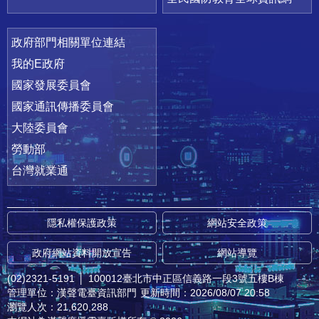
政府部門相關單位連結
我的E政府
國家發展委員會
國家通訊傳播委員會
大陸委員會
勞動部
台灣就業通
隱私權保護政策
網站安全政策
政府網站資料開放宣告
網站導覽
(02)2321-5191
│
100012臺北市中正區信義路一段3號五樓B棟
管理單位：漢聲電臺資訊部門
更新時間：2026/08/07 20:58
瀏覽人次：21,620,288