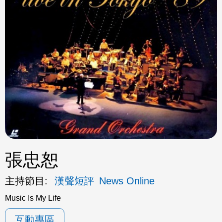
ok
張忠恕
主持節目:
漢聲短評
News Online
Music Is My Life
互動專區