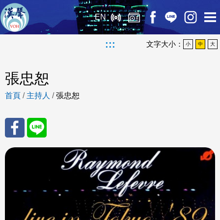
EN
:::
文字大小：
小
中
大
張忠恕
首頁
/
主持人
/
張忠恕
分享
分享
至
至
Fac
Line
eBo