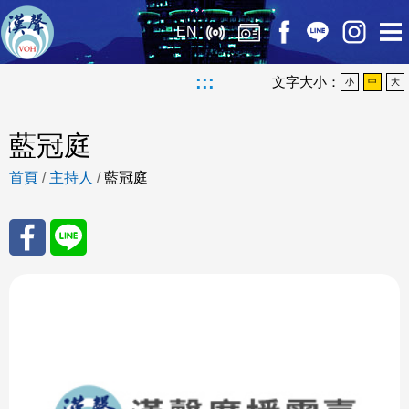
EN
:::
文字大小：
小
中
大
藍冠庭
首頁
/
主持人
/
藍冠庭
分享
分享
至
至
Fac
Line
eBo