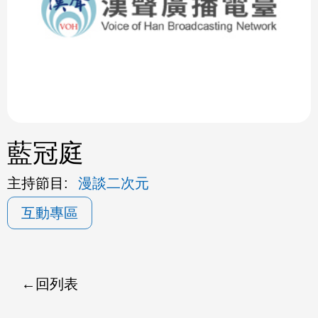
ok
藍冠庭
主持節目:
漫談二次元
互動專區
回列表