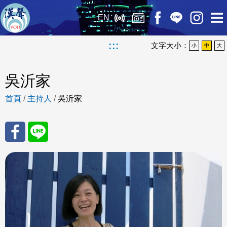
EN
:::
文字大小：
小
中
大
吳沂家
首頁
/
主持人
/
吳沂家
分享
分享
至
至
Fac
Line
eBo