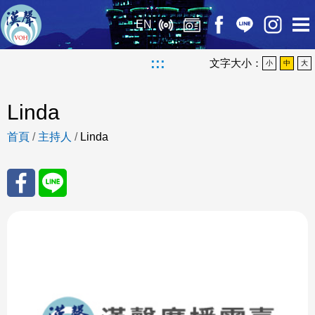
EN
:::
文字大小：
小
中
大
Linda
首頁
/
主持人
/
Linda
分享
分享
至
至
Fac
Line
eBo