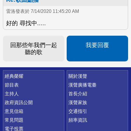
雷洛發表於 7/14/2020 11:45:20 AM
好的 尋找中.....
回那些年我們一起
我要回覆
聽的歌
快速連結
經典榮耀
關於漢聲
節目表
漢聲廣播電臺
主持人
首長介紹
政府資訊公開
漢聲家族
意見信箱
交通指引
常見問題
頻率資訊
電子投票