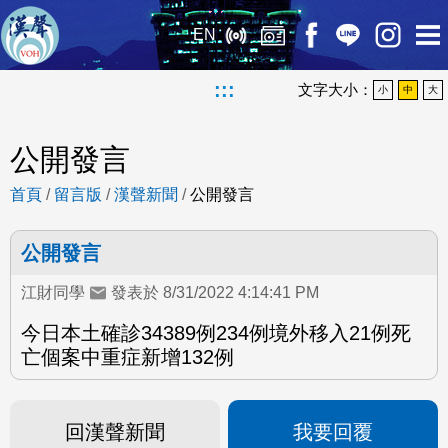
EN
:::
文字大小：
小
中
大
公開發言
首頁
/
留言版
/
漢聲新聞
/
公開發言
公開發言
江財同學
發表於 8/31/2022 4:14:41 PM
今日本土確診34389例234例境外移入21例死
亡個案中重症新增132例
回漢聲新聞
我要回覆