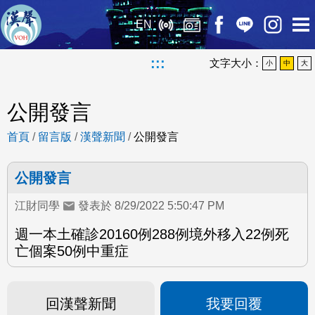
EN
:::
文字大小：
小
中
大
公開發言
首頁
/
留言版
/
漢聲新聞
/
公開發言
公開發言
江財同學
發表於 8/29/2022 5:50:47 PM
週一本土確診20160例288例境外移入22例死
亡個案50例中重症
回漢聲新聞
我要回覆