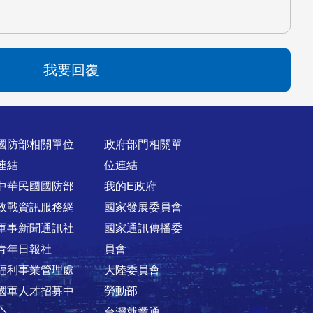
我要回覆
國防部相關單位
政府部門相關單
連結
位連結
中華民國國防部
我的E政府
政戰資訊服務網
國家發展委員會
軍事新聞通訊社
國家通訊傳播委
青年日報社
員會
福利事業管理處
大陸委員會
國軍人才招募中
勞動部
心
台灣就業通