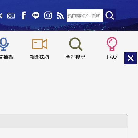
文字大小：
小
中
大
益插播
新聞採訪
全站搜尋
FAQ