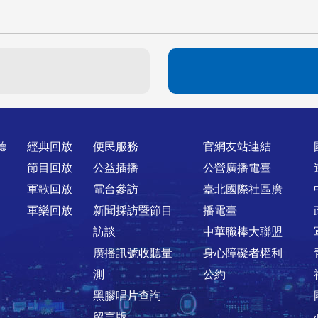
聽
經典回放
便民服務
官網友站連結
節目回放
公益插播
公營廣播電臺
軍歌回放
電台參訪
臺北國際社區廣
軍樂回放
新聞採訪暨節目
播電臺
訪談
中華職棒大聯盟
廣播訊號收聽量
身心障礙者權利
測
公約
黑膠唱片查詢
留言版